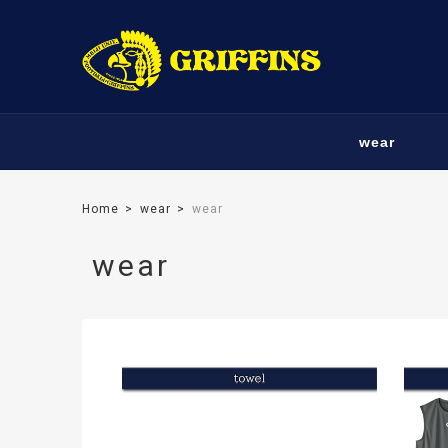
wear
Home
wear
wear
wear